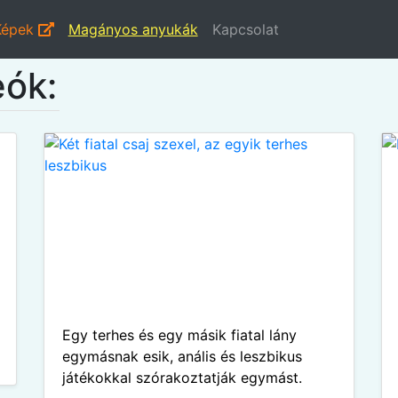
Képek
Magányos anyukák
Kapcsolat
ók:
Egy terhes és egy másik fiatal lány
egymásnak esik, anális és leszbikus
játékokkal szórakoztatják egymást.