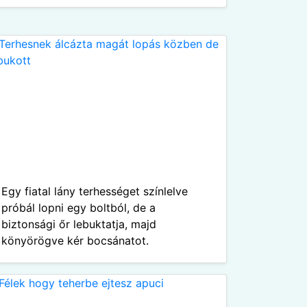
Egy fiatal lány terhességet színlelve
próbál lopni egy boltból, de a
biztonsági őr lebuktatja, majd
könyörögve kér bocsánatot.