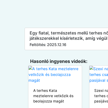
Egy fiatal, természetes mellű terhes n
játékszerekkel kísérletezik, amíg végül 
Feltöltés: 2025.12.16
Hasonló ingyenes videók:
A terhes Kata
Szexi n
meztelenre vetkőzik és
terhes 
beolajozza magát
pasijáv