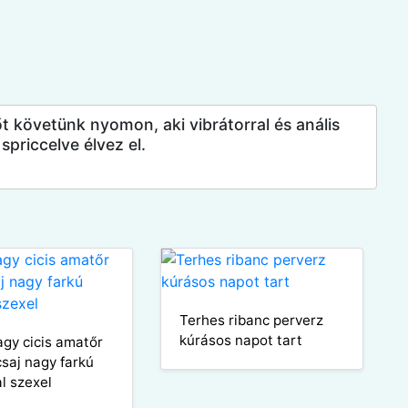
őt követünk nyomon, aki vibrátorral és anális
spriccelve élvez el.
Terhes ribanc perverz
kúrásos napot tart
agy cicis amatőr
csaj nagy farkú
al szexel