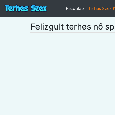
Kezdőlap
Terhes Szex 
Felizgult terhes nő sp