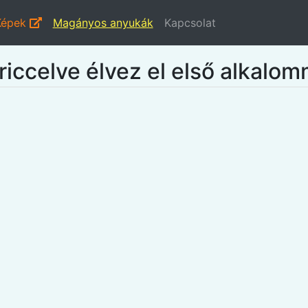
Képek
Magányos anyukák
Kapcsolat
riccelve élvez el első alkalom