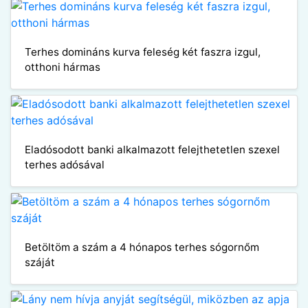
Terhes domináns kurva feleség két faszra izgul,
otthoni hármas
Eladósodott banki alkalmazott felejthetetlen szexel
terhes adósával
Betöltöm a szám a 4 hónapos terhes sógornőm
száját