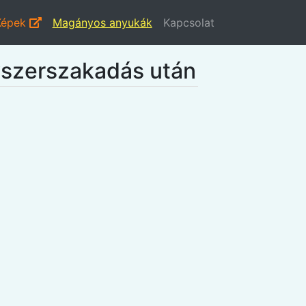
Képek
Magányos anyukák
Kapcsolat
vszerszakadás után