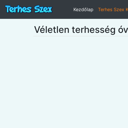
Kezdőlap
Terhes Szex 
Véletlen terhesség ó