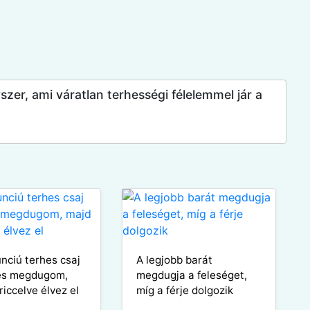
zer, ami váratlan terhességi félelemmel jár a
nciú terhes csaj
A legjobb barát
 és megdugom,
megdugja a feleséget,
riccelve élvez el
míg a férje dolgozik