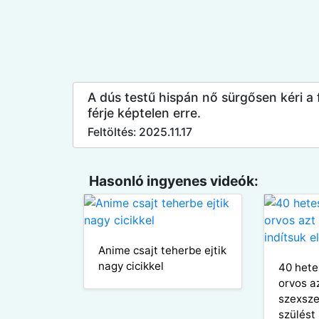
A dús testű hispán nő sürgősen kéri a f
férje képtelen erre.
Feltöltés: 2025.11.17
Hasonló ingyenes videók:
Anime csajt teherbe ejtik
nagy cicikkel
40 hete
orvos a
szexszel
szülést