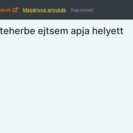
Képek
Magányos anyukák
Kapcsolat
 teherbe ejtsem apja helyett