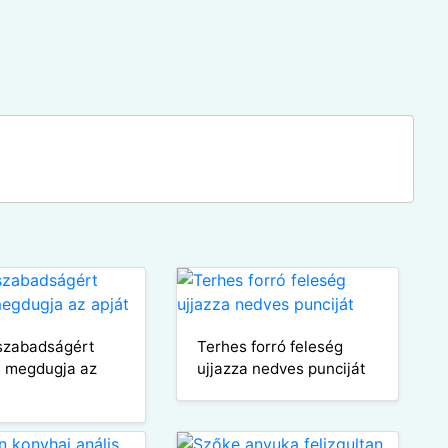
szabadságért
Terhes forró feleség
e megdugja az
ujjazza nedves punciját