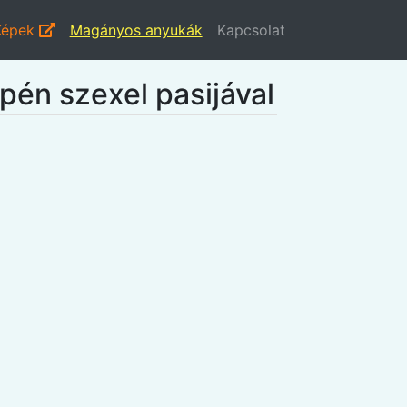
Képek
Magányos anyukák
Kapcsolat
apén szexel pasijával