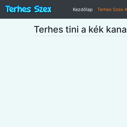
Kezdőlap
Terhes Szex 
Terhes tini a kék kan