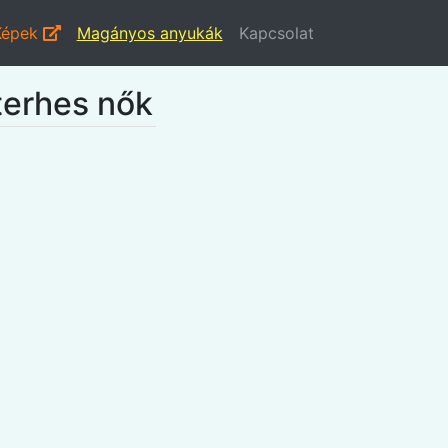
Képek
Magányos anyukák
Kapcsolat
terhes nők