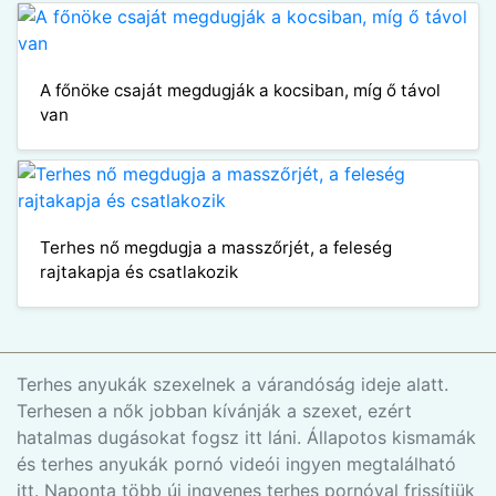
A főnöke csaját megdugják a kocsiban, míg ő távol
van
Terhes nő megdugja a masszőrjét, a feleség
rajtakapja és csatlakozik
Terhes anyukák szexelnek a várandóság ideje alatt.
Terhesen a nők jobban kívánják a szexet, ezért
hatalmas dugásokat fogsz itt láni. Állapotos kismamák
és terhes anyukák pornó videói ingyen megtalálható
itt. Naponta több új ingyenes terhes pornóval frissítjük