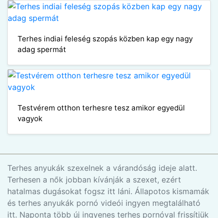
Terhes indiai feleség szopás közben kap egy nagy
adag spermát
Testvérem otthon terhesre tesz amikor egyedül
vagyok
Terhes anyukák szexelnek a várandóság ideje alatt.
Terhesen a nők jobban kívánják a szexet, ezért
hatalmas dugásokat fogsz itt láni. Állapotos kismamák
és terhes anyukák pornó videói ingyen megtalálható
itt. Naponta több új ingyenes terhes pornóval frissítjük