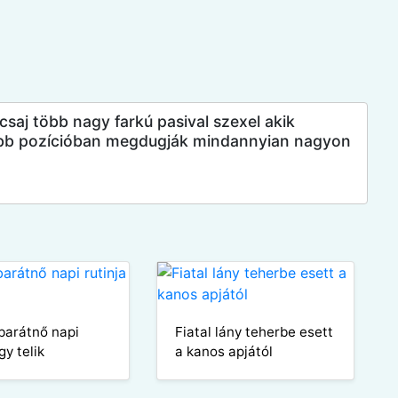
csaj több nagy farkú pasival szexel akik
öbb pozícióban megdugják mindannyian nagyon
barátnő napi
Fiatal lány teherbe esett
gy telik
a kanos apjától