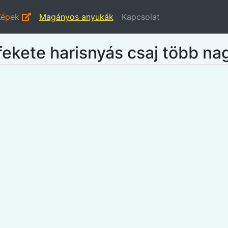
Képek
Magányos anyukák
Kapcsolat
 fekete harisnyás csaj több na