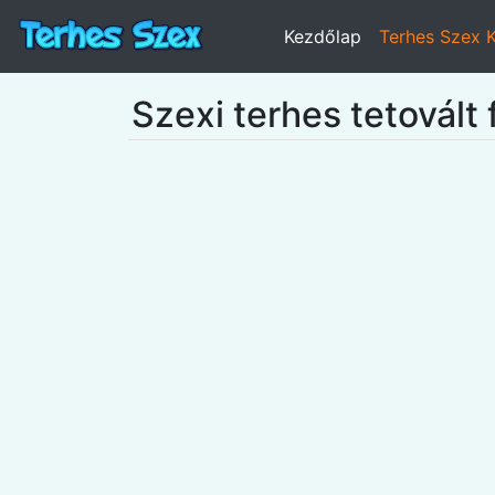
Kezdőlap
Terhes Szex 
Szexi terhes tetovált