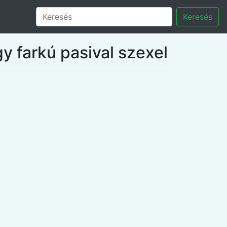
Keresés
gy farkú pasival szexel