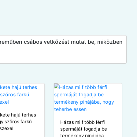
rneműben csábos vetkőzést mutat be, miközben
ekete hajú terhes
gy szőrös farkú
Házas milf több férfi
 szexel
spermáját fogadja be
termékeny pinájába,