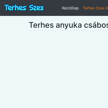
Kezdőlap
Terhes Szex 
Terhes anyuka csábos