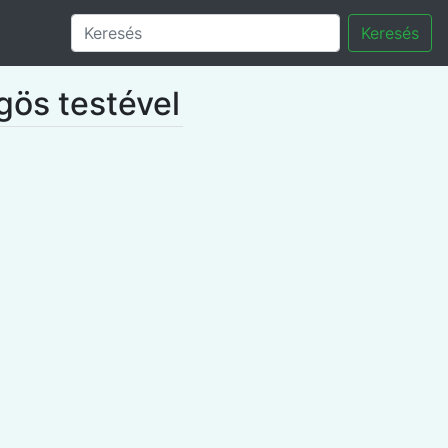
Keresés
gös testével