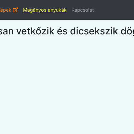
Képek
Magányos anyukák
Kapcsolat
an vetkőzik és dicsekszik dö