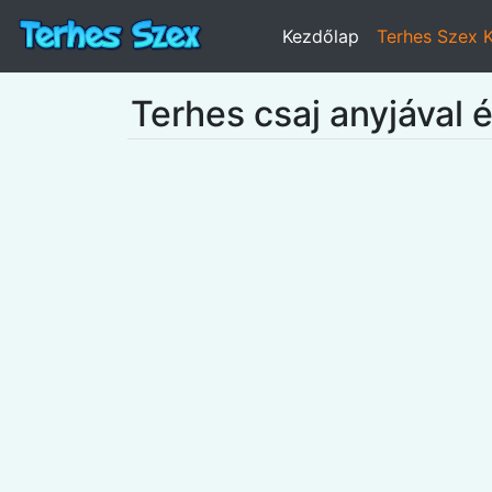
Kezdőlap
Terhes Szex 
Terhes csaj anyjával é