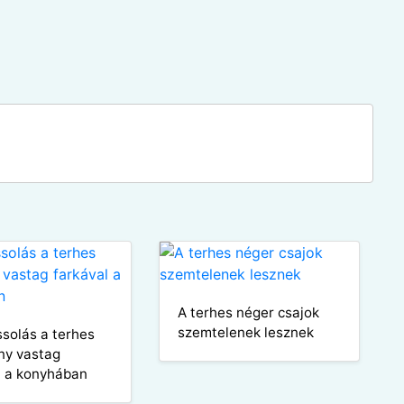
A terhes néger csajok
szemtelenek lesznek
ssolás a terhes
ny vastag
l a konyhában