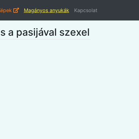
Képek
Magányos anyukák
Kapcsolat
s a pasijával szexel