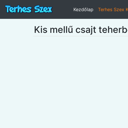
Kezdőlap
Terhes Szex 
Kis mellű csajt teherb