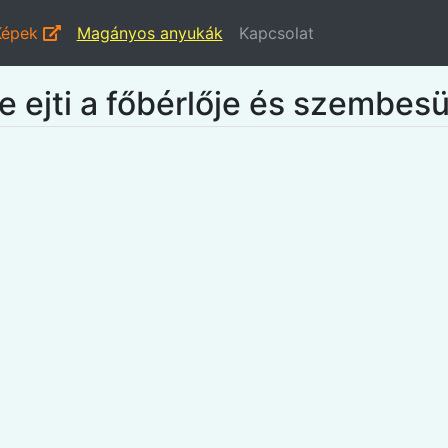
Képek
Magányos anyukák
Kapcsolat
e ejti a főbérlője és szembesü