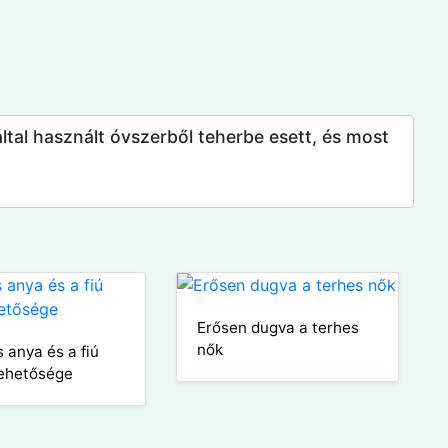
 által használt óvszerből teherbe esett, és most
Erősen dugva a terhes
nők
s anya és a fiú
lehetősége