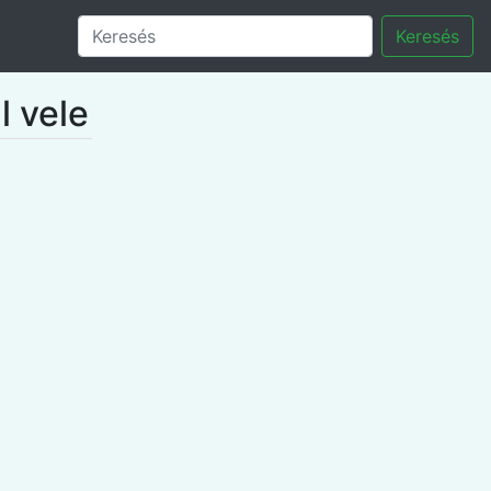
Keresés
l vele