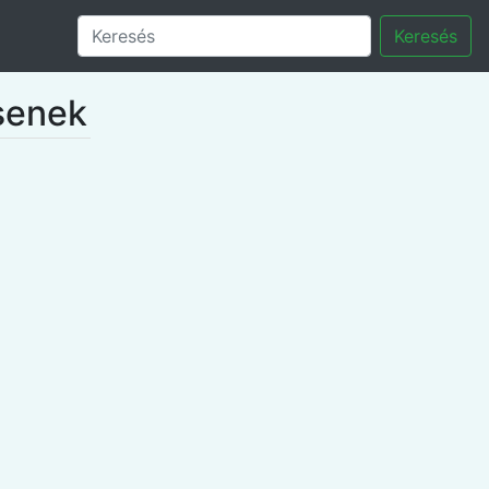
Keresés
ssenek