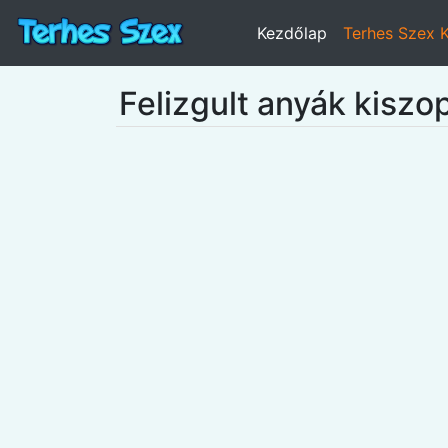
Kezdőlap
Terhes Szex 
Felizgult anyák kiszo