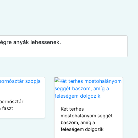
égre anyák lehessenek.
pornósztár
a faszt
Két terhes
mostohalányom seggét
baszom, amíg a
feleségem dolgozik