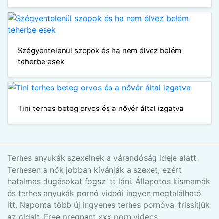
Szégyentelenül szopok és ha nem élvez belém
teherbe esek
Tini terhes beteg orvos és a nővér által izgatva
Terhes anyukák szexelnek a várandóság ideje alatt.
Terhesen a nők jobban kívánják a szexet, ezért
hatalmas dugásokat fogsz itt láni. Állapotos kismamák
és terhes anyukák pornó videói ingyen megtalálható
itt. Naponta több új ingyenes terhes pornóval frissítjük
az oldalt. Free pregnant xxx porn videos.