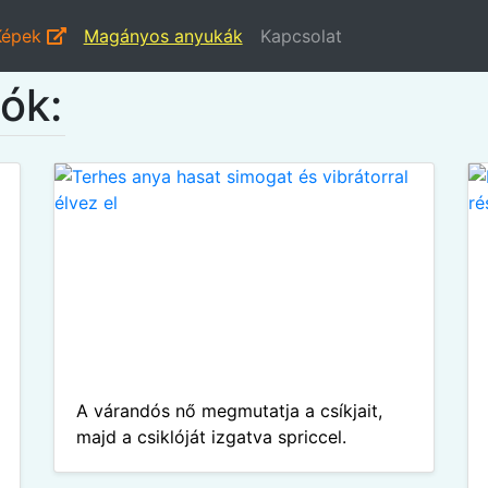
Képek
Magányos anyukák
Kapcsolat
ók:
A várandós nő megmutatja a csíkjait,
majd a csiklóját izgatva spriccel.