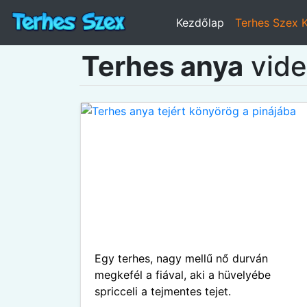
Kezdőlap
Terhes Szex 
Terhes anya
vide
Egy terhes, nagy mellű nő durván
megkefél a fiával, aki a hüvelyébe
spricceli a tejmentes tejet.