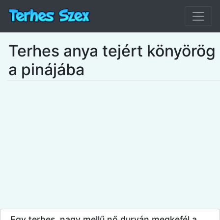
Terhes anya tejért könyörög
a pinájába
Egy terhes, nagy mellű nő durván megkefél a