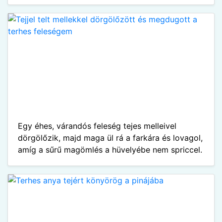
Egy éhes, várandós feleség tejes melleivel
dörgölőzik, majd maga ül rá a farkára és lovagol,
amíg a sűrű magömlés a hüvelyébe nem spriccel.