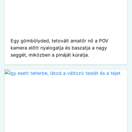
Egy gömbölyded, tetovált amatőr nő a POV
kamera előtt nyalogatja és baszatja a nagy
seggét, miközben a pináját kúratja.