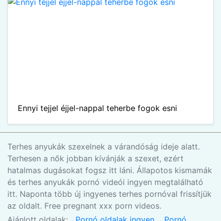
Ennyi tejjel éjjel-nappal teherbe fogok esni
Terhes anyukák szexelnek a várandóság ideje alatt.
Terhesen a nők jobban kívánják a szexet, ezért
hatalmas dugásokat fogsz itt láni. Állapotos kismamák
és terhes anyukák pornó videói ingyen megtalálható
itt. Naponta több új ingyenes terhes pornóval frissítjük
az oldalt. Free pregnant xxx porn videos.
Ajánlott oldalak:
Pornó oldalak ingyen
Pornó