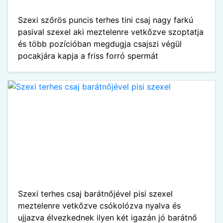
Szexi szőrös puncis terhes tini csaj nagy farkú
pasival szexel aki meztelenre vetkőzve szoptatja
és több pozícióban megdugja csajszi végül
pocakjára kapja a friss forró spermát
Szexi terhes csaj barátnőjével pisi szexel
meztelenre vetkőzve csókolózva nyalva és
ujjazva élvezkednek ilyen két igazán jó barátnő