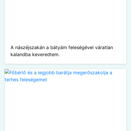
A nászéjszakán a bátyám feleségével váratlan
kalandba keveredtem.