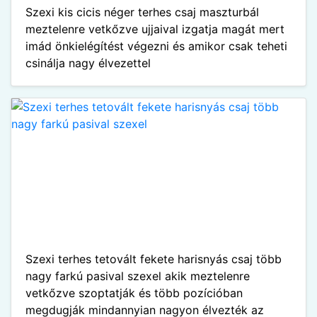
Szexi kis cicis néger terhes csaj maszturbál
meztelenre vetkőzve ujjaival izgatja magát mert
imád önkielégítést végezni és amikor csak teheti
csinálja nagy élvezettel
Szexi terhes tetovált fekete harisnyás csaj több
nagy farkú pasival szexel akik meztelenre
vetkőzve szoptatják és több pozícióban
megdugják mindannyian nagyon élvezték az