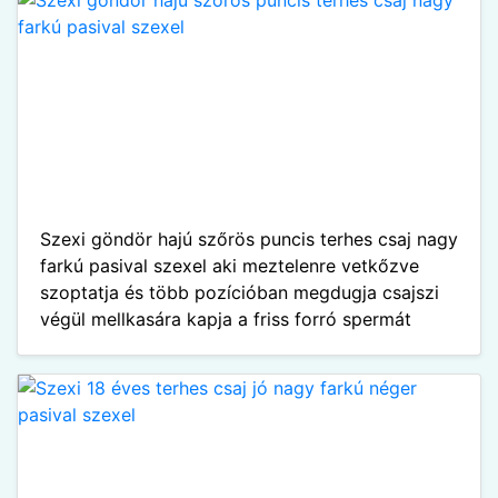
Szexi göndör hajú szőrös puncis terhes csaj nagy
farkú pasival szexel aki meztelenre vetkőzve
szoptatja és több pozícióban megdugja csajszi
végül mellkasára kapja a friss forró spermát