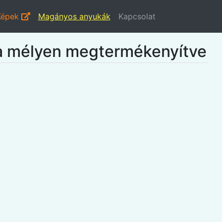
Képek
Magányos anyukák
Kapcsolat
ya mélyen megtermékenyítve