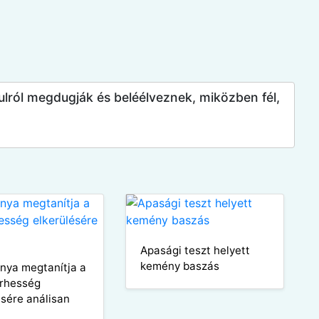
lról megdugják és beléélveznek, miközben fél,
Apasági teszt helyett
kemény baszás
anya megtanítja a
terhesség
ésére análisan