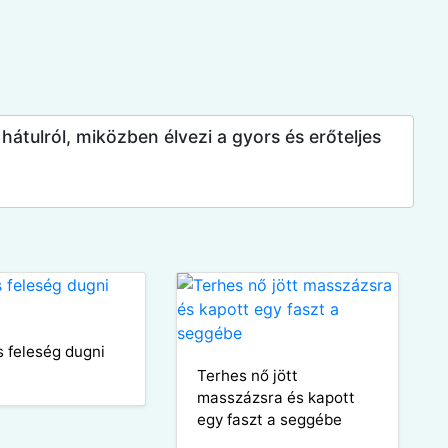
tulról, miközben élvezi a gyors és erőteljes
s feleség dugni
Terhes nő jött
masszázsra és kapott
egy faszt a seggébe