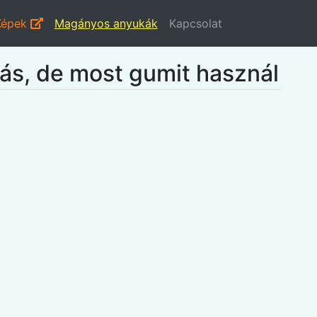
Képek
Magányos anyukák
Kapcsolat
gás, de most gumit használ