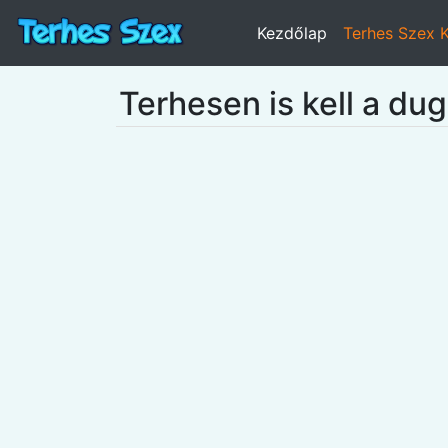
Kezdőlap
Terhes Szex 
Terhesen is kell a du