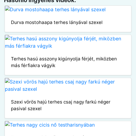
Hasonló ingyenes videók:
Durva mostohaapa terhes lányával szexel
Terhes hasú asszony kigúnyolja férjét, miközben
más férfiakra vágyik
Szexi vörös hajú terhes csaj nagy farkú néger
pasival szexel