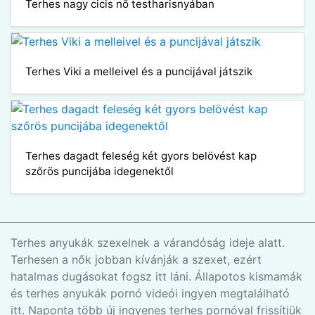
Terhes nagy cicis nő testharisnyában
Terhes Viki a melleivel és a puncijával játszik
Terhes dagadt feleség két gyors belövést kap
szőrös puncijába idegenektől
Terhes anyukák szexelnek a várandóság ideje alatt.
Terhesen a nők jobban kívánják a szexet, ezért
hatalmas dugásokat fogsz itt láni. Állapotos kismamák
és terhes anyukák pornó videói ingyen megtalálható
itt. Naponta több új ingyenes terhes pornóval frissítjük