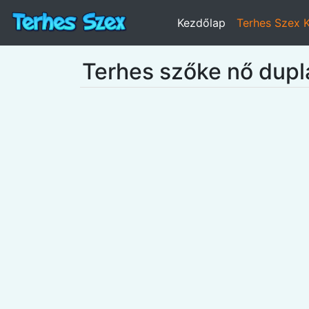
Kezdőlap
Terhes Szex 
Terhes szőke nő dupla