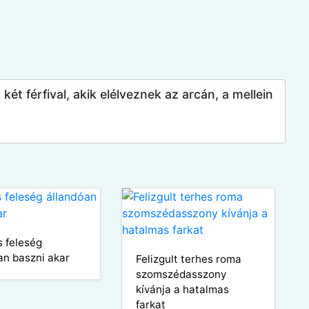
ét férfival, akik elélveznek az arcán, a mellein
s feleség
an baszni akar
Felizgult terhes roma
szomszédasszony
kívánja a hatalmas
farkat