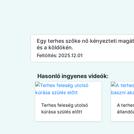
Egy terhes szőke nő kényezteti magát k
és a köldökén.
Feltöltés: 2025.12.01
Hasonló ingyenes videók:
Terhes feleség utolsó
A terhe
kúrása szülés előtt
állandó