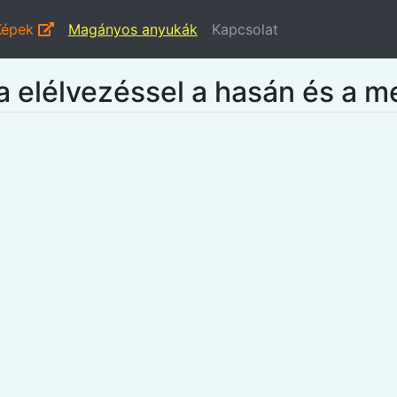
Képek
Magányos anyukák
Kapcsolat
 elélvezéssel a hasán és a me