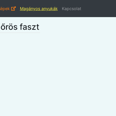
Képek
Magányos anyukák
Kapcsolat
őrös faszt