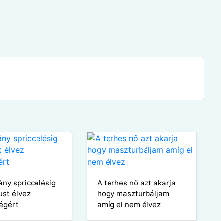
ány spriccelésig
A terhes nő azt akarja
st élvez
hogy maszturbáljam
égért
amíg el nem élvez