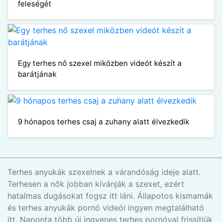
feleségét
Egy terhes nő szexel miközben videót készít a
barátjának
9 hónapos terhes csaj a zuhany alatt élvezkedik
Terhes anyukák szexelnek a várandóság ideje alatt.
Terhesen a nők jobban kívánják a szexet, ezért
hatalmas dugásokat fogsz itt láni. Állapotos kismamák
és terhes anyukák pornó videói ingyen megtalálható
itt. Naponta több új ingyenes terhes pornóval frissítjük