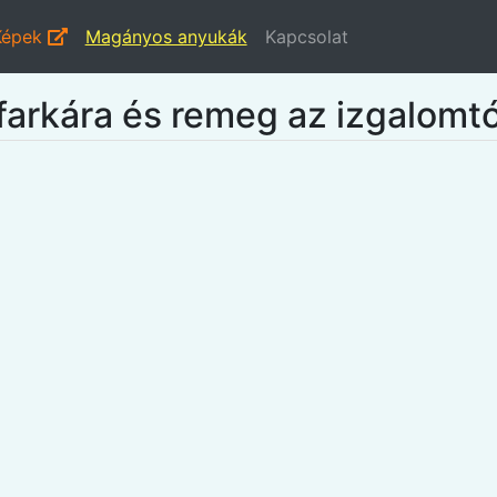
Képek
Magányos anyukák
Kapcsolat
 farkára és remeg az izgalomtó