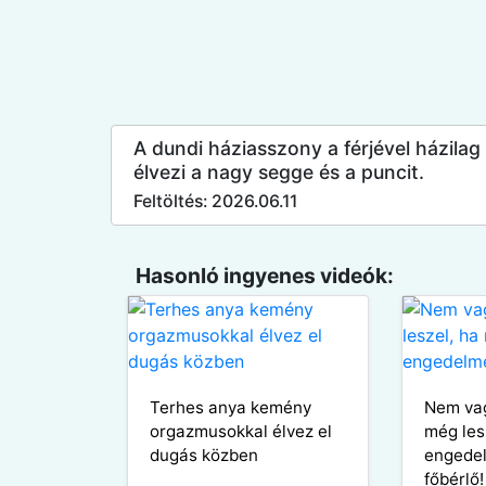
A dundi háziasszony a férjével házilag
élvezi a nagy segge és a puncit.
Feltöltés: 2026.06.11
Hasonló ingyenes videók:
Terhes anya kemény
Nem vag
orgazmusokkal élvez el
még les
dugás közben
engede
főbérlő!