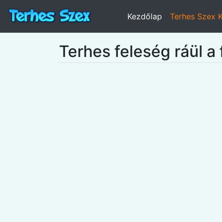
Kezdőlap
Terhes Szex 
Terhes feleség ráül a