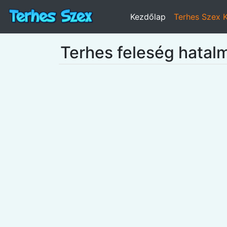
Kezdőlap
Terhes Szex 
Terhes feleség hatalma