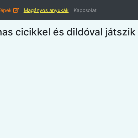
Képek
Magányos anyukák
Kapcsolat
s cicikkel és dildóval játszik