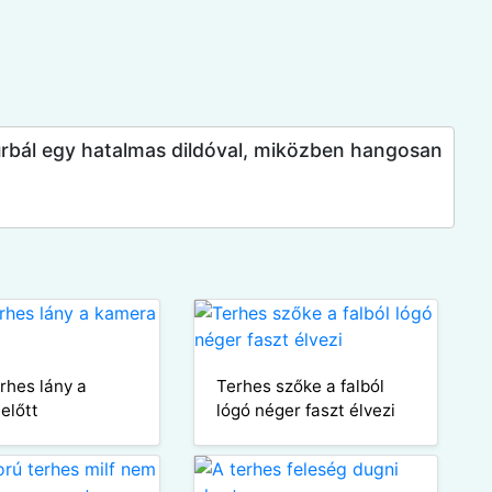
rbál egy hatalmas dildóval, miközben hangosan
erhes lány a
Terhes szőke a falból
előtt
lógó néger faszt élvezi