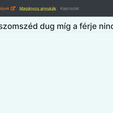
Képek
Magányos anyukák
Kapcsolat
 szomszéd dug míg a férje nin