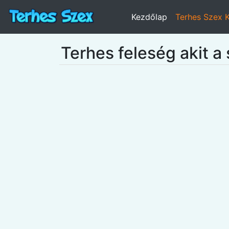
Kezdőlap
Terhes Szex 
Terhes feleség akit a