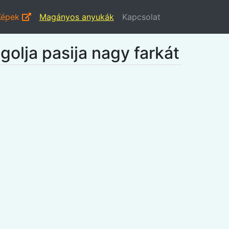
Képek
Magányos anyukák
Kapcsolat
agolja pasija nagy farkát