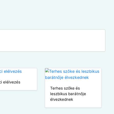
ci elélvezés
Terhes szőke és
leszbikus barátnője
élvezkednek