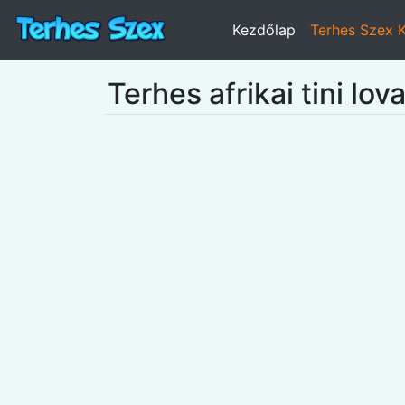
Kezdőlap
Terhes Szex 
Terhes afrikai tini lov