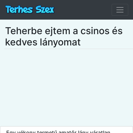
Teherbe ejtem a csinos és
kedves lányomat
Egy vékony termetű amatőr lány váratlan