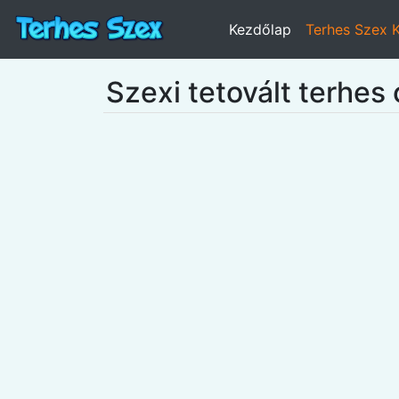
Kezdőlap
Terhes Szex 
Szexi tetovált terhes