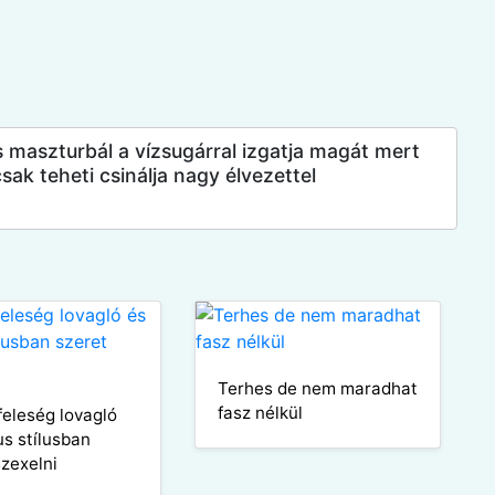
s maszturbál a vízsugárral izgatja magát mert
sak teheti csinálja nagy élvezettel
Terhes de nem maradhat
fasz nélkül
feleség lovagló
us stílusban
szexelni