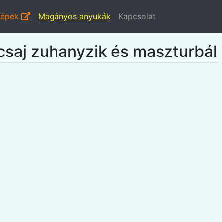
Képek
Magányos anyukák
Kapcsolat
 csaj zuhanyzik és maszturbál