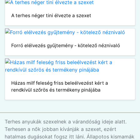
A terhes néger tini élvezte a szexet
Forró elélvezés gyűjtemény - kötelező néznivaló
Házas milf feleség friss beleélvezést kért a
rendkívül szőrös és termékeny pinájába
Terhes anyukák szexelnek a várandóság ideje alatt.
Terhesen a nők jobban kívánják a szexet, ezért
hatalmas dugásokat fogsz itt láni. Állapotos kismamák