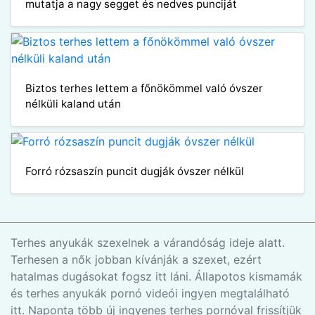
mutatja a nagy segget és nedves punciját
Biztos terhes lettem a főnökömmel való óvszer
nélküli kaland után
Forró rózsaszín puncit dugják óvszer nélkül
Terhes anyukák szexelnek a várandóság ideje alatt.
Terhesen a nők jobban kívánják a szexet, ezért
hatalmas dugásokat fogsz itt láni. Állapotos kismamák
és terhes anyukák pornó videói ingyen megtalálható
itt. Naponta több új ingyenes terhes pornóval frissítjük