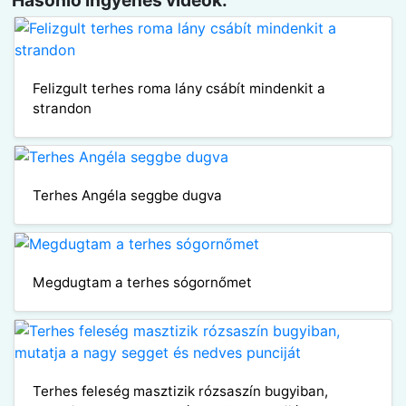
Hasonló ingyenes videók:
Felizgult terhes roma lány csábít mindenkit a
strandon
Terhes Angéla seggbe dugva
Megdugtam a terhes sógornőmet
Terhes feleség masztizik rózsaszín bugyiban,