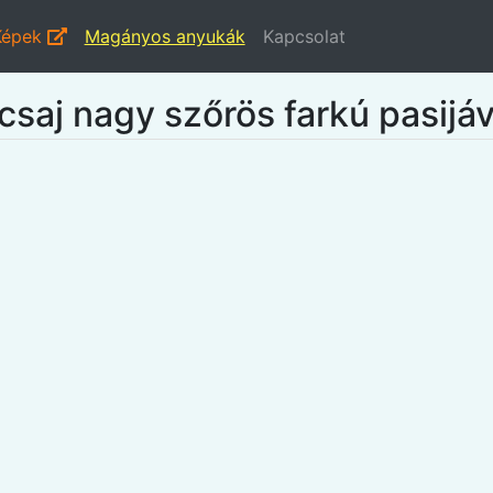
Képek
Magányos anyukák
Kapcsolat
 csaj nagy szőrös farkú pasijá