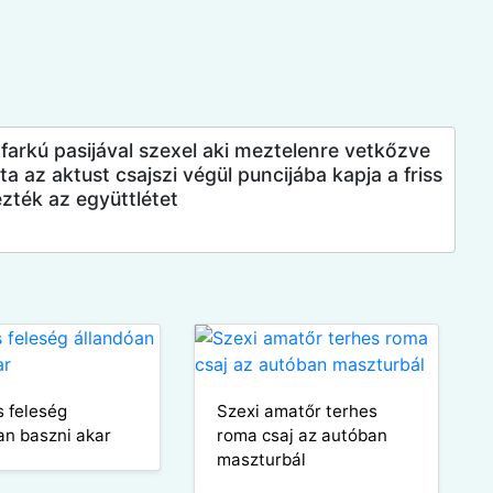
 farkú pasijával szexel aki meztelenre vetkőzve
 az aktust csajszi végül puncijába kapja a friss
zték az együttlétet
s feleség
Szexi amatőr terhes
an baszni akar
roma csaj az autóban
maszturbál