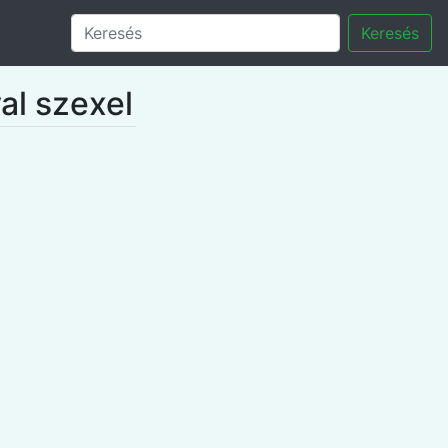
Keresés
val szexel