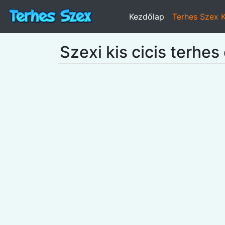
Kezdőlap
Terhes Szex 
Szexi kis cicis terhes