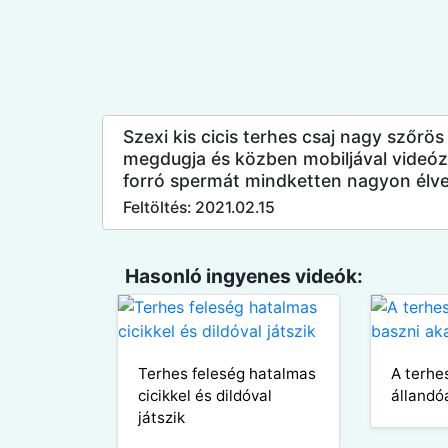
Szexi kis cicis terhes csaj nagy szőrös
megdugja és közben mobiljával videózta
forró spermát mindketten nagyon élve
Feltöltés: 2021.02.15
Hasonló ingyenes videók:
Terhes feleség hatalmas
A terhe
cicikkel és dildóval
állandó
játszik