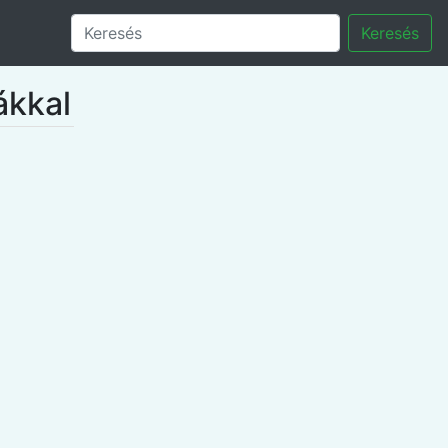
Keresés
ákkal