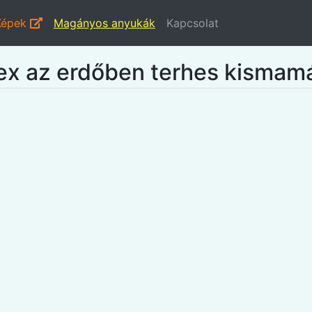
Képek
Magányos anyukák
Kapcsolat
ex az erdőben terhes kismam