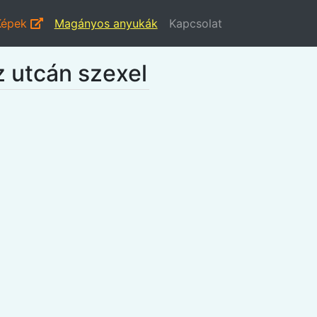
Képek
Magányos anyukák
Kapcsolat
z utcán szexel