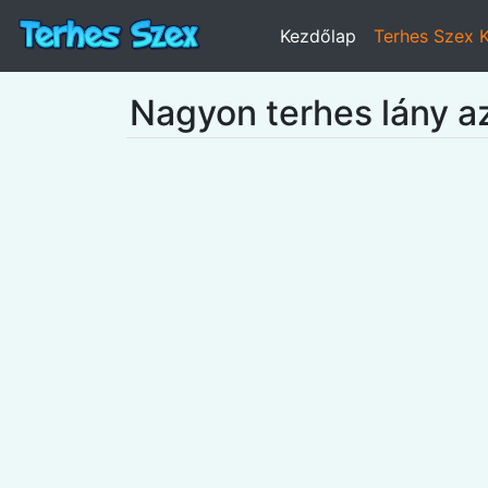
Kezdőlap
Terhes Szex 
Nagyon terhes lány a