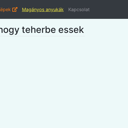
Képek
Magányos anyukák
Kapcsolat
hogy teherbe essek