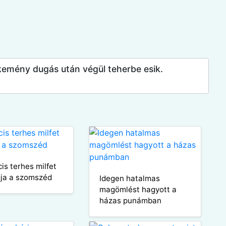
kemény dugás után végül teherbe esik.
is terhes milfet
ja a szomszéd
Idegen hatalmas
magömlést hagyott a
házas punámban