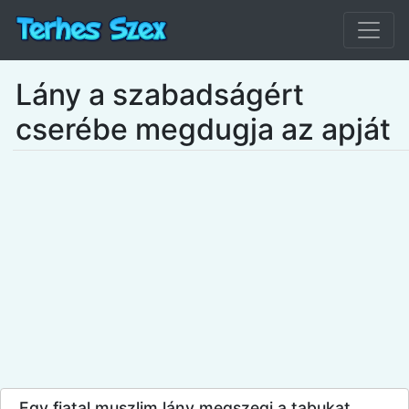
Lány a szabadságért
cserébe megdugja az apját
Egy fiatal muszlim lány megszegi a tabukat,