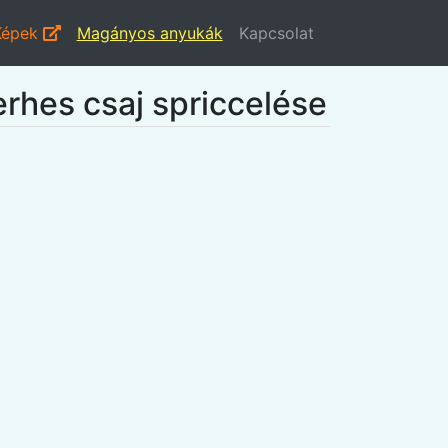
Képek
Magányos anyukák
Kapcsolat
rhes csaj spriccelése