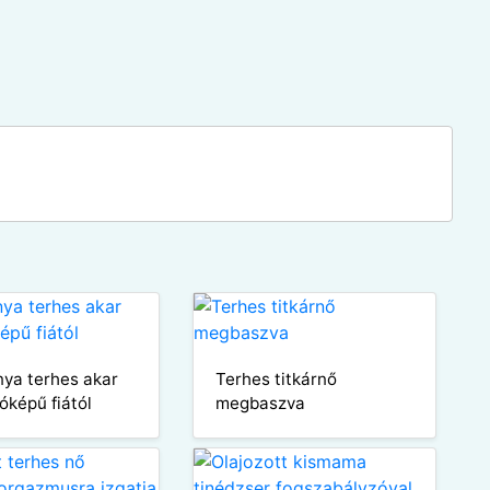
nya terhes akar
Terhes titkárnő
jóképű fiától
megbaszva