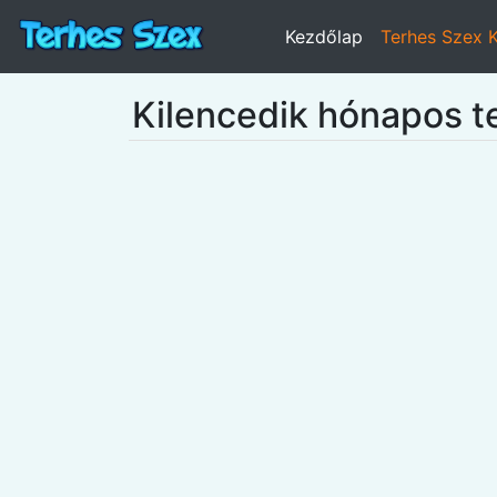
Kezdőlap
Terhes Szex 
Kilencedik hónapos te