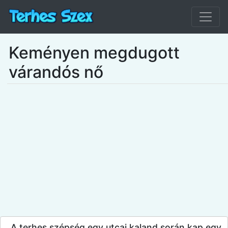
Keményen megdugott
várandós nő
A terhes szépség egy utcai kaland során kap egy