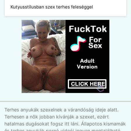
Kutyusstílusban szex terhes feleséggel
Terhes anyukák szexelnek a várandóság ideje alatt.
Terhesen a nők jobban kívánják a szexet, ezért
hatalmas dugásokat fogsz itt láni. Állapotos kismamák
és terhes anyukák pornó videói ingyen megtalálható