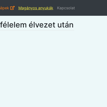
Képek
Magányos anyukák
Kapcsolat
félelem élvezet után