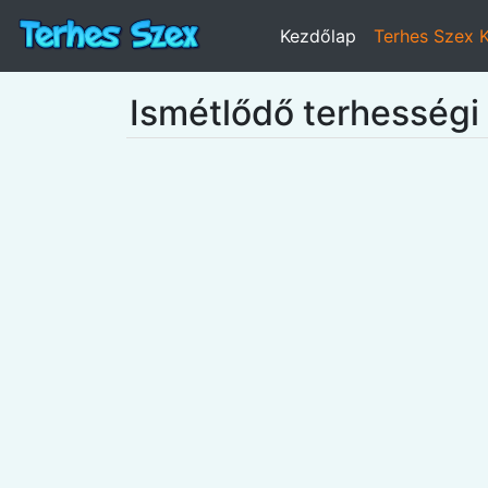
Kezdőlap
Terhes Szex 
Ismétlődő terhességi 