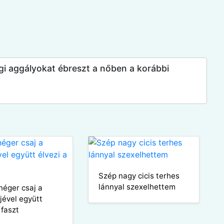
égi aggályokat ébreszt a nőben a korábbi
Szép nagy cicis terhes
lánnyal szexelhettem
néger csaj a
jével együtt
 faszt