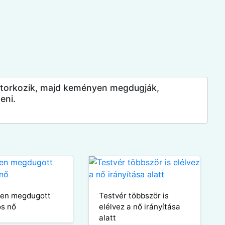
ytorkozik, majd keményen megdugják,
eni.
en megdugott
Testvér többször is
s nő
elélvez a nő irányítása
alatt