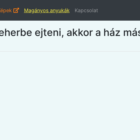
Képek
Magányos anyukák
Kapcsolat
eherbe ejteni, akkor a ház más