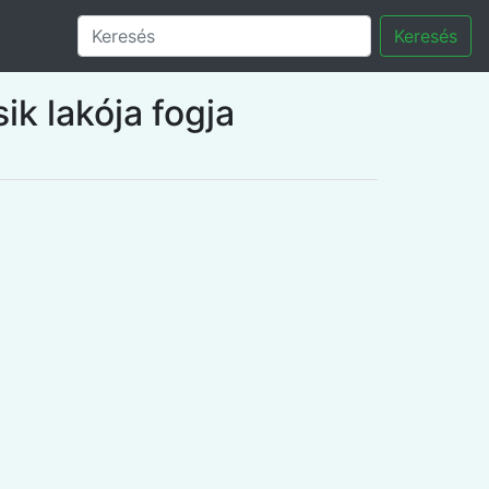
Keresés
ik lakója fogja