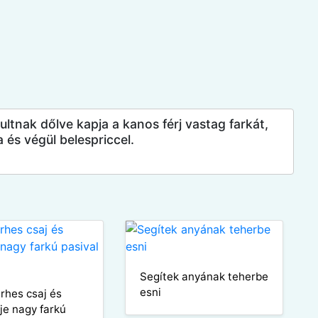
ltnak dőlve kapja a kanos férj vastag farkát,
 és végül belespriccel.
Segítek anyának teherbe
esni
erhes csaj és
je nagy farkú