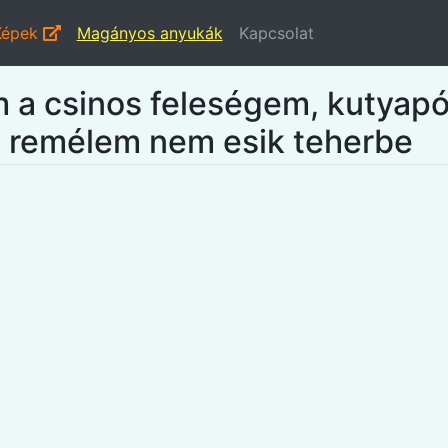
Képek
Magányos anyukák
Kapcsolat
a csinos feleségem, kutyapóz
l, remélem nem esik teherbe