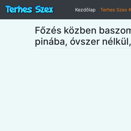
Kezdőlap
Terhes Szex 
Főzés közben baszom 
pinába, óvszer nélkü