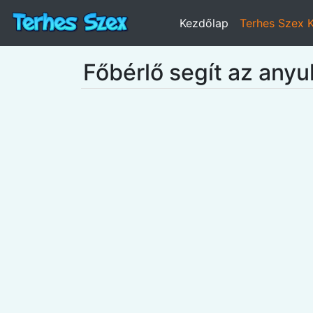
Kezdőlap
Terhes Szex 
Főbérlő segít az any