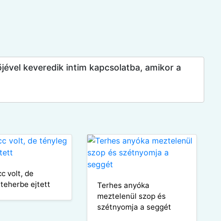
őjével keveredik intim kapcsolatba, amikor a
c volt, de
 teherbe ejtett
Terhes anyóka
meztelenül szop és
szétnyomja a seggét