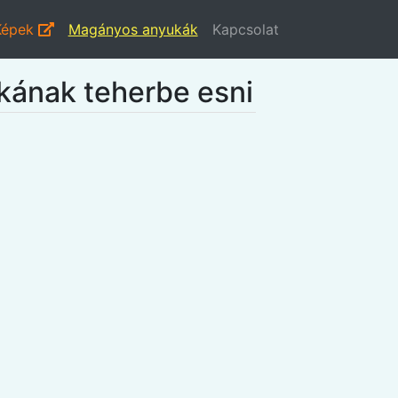
Képek
Magányos anyukák
Kapcsolat
ukának teherbe esni