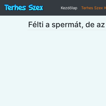
Kezdőlap
Terhes Szex 
Félti a spermát, de az