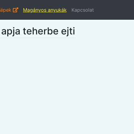
Képek
Magányos anyukák
Kapcsolat
 apja teherbe ejti