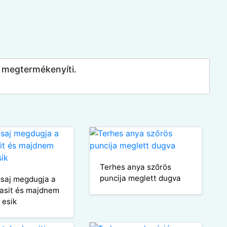
és megtermékenyíti.
Terhes anya szőrös
puncija meglett dugva
csaj megdugja a
asit és majdnem
 esik