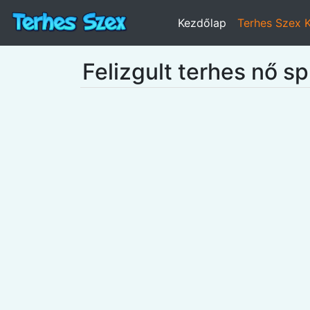
Kezdőlap
Terhes Szex 
Felizgult terhes nő 