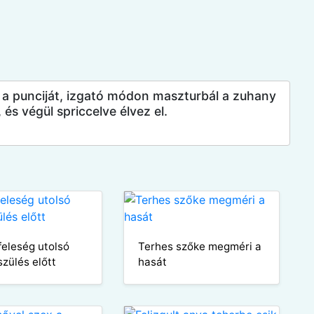
n a punciját, izgató módon maszturbál a zuhany
 és végül spriccelve élvez el.
feleség utolsó
Terhes szőke megméri a
szülés előtt
hasát