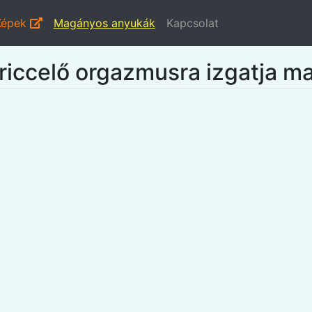
Képek
Magányos anyukák
Kapcsolat
spriccelő orgazmusra izgatja 