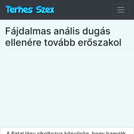
Fájdalmas anális dugás
ellenére tovább erőszakol
A fiatal lány sikoltozva könyörög, hogy hagyják