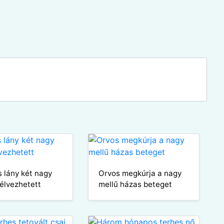
s lány két nagy
Orvos megkúrja a nagy
 élvezhetett
mellű házas beteget