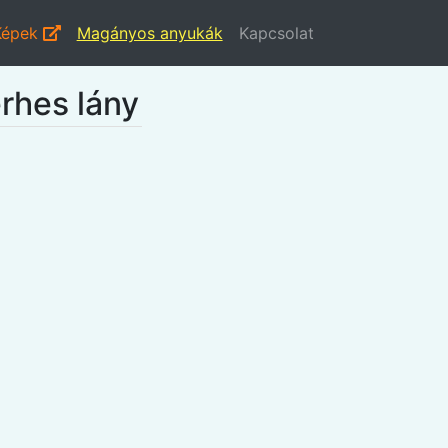
Képek
Magányos anyukák
Kapcsolat
erhes lány