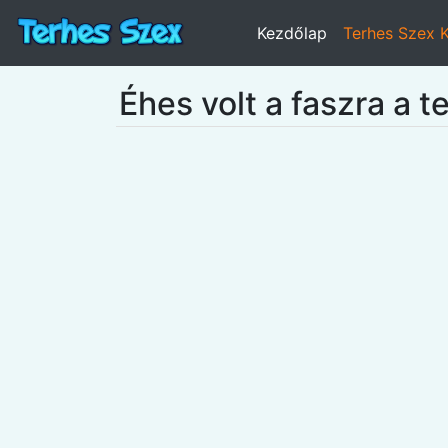
Kezdőlap
Terhes Szex 
Éhes volt a faszra a t