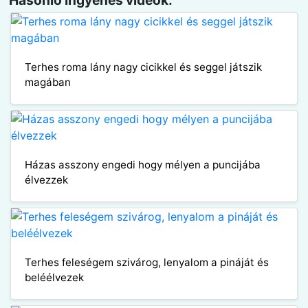
Hasonló ingyenes videók:
Terhes roma lány nagy cicikkel és seggel játszik
magában
Házas asszony engedi hogy mélyen a puncijába
élvezzek
Terhes feleségem szivárog, lenyalom a pináját és
beléélvezek