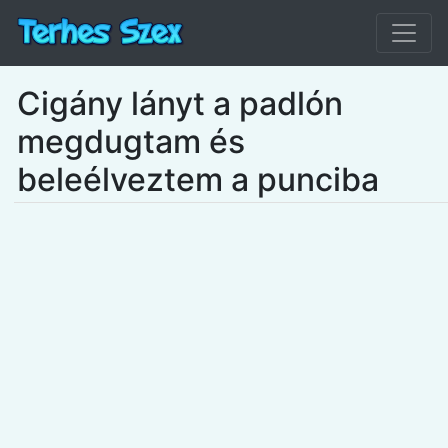
Cigány lányt a padlón
megdugtam és
beleélveztem a punciba