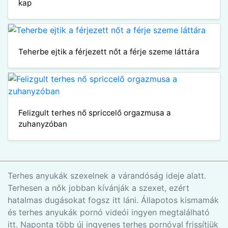
kap
Teherbe ejtik a férjezett nőt a férje szeme láttára
Felizgult terhes nő spriccelő orgazmusa a
zuhanyzóban
Terhes anyukák szexelnek a várandóság ideje alatt.
Terhesen a nők jobban kívánják a szexet, ezért
hatalmas dugásokat fogsz itt láni. Állapotos kismamák
és terhes anyukák pornó videói ingyen megtalálható
itt. Naponta több új ingyenes terhes pornóval frissítjük